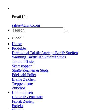
Email Us
sales@xcwjc.com
Global
Hause
Produkte
Directional Taktile Anzeige Bar & Streifen
Warnung Taktile Indikatoren Studs
Taktile Pflaster
Skatestopper
Straße Zeichen & Studs
Edelstahl Poller
Braille Zeichen
Treppenkante
Zubehör
Unternehmen
Honor & Zertifikate
Fabrik Zeigen
Projekt