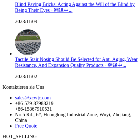
Blind-Paving Bricks: Acting Against the Will of the Blind by
Being Their Eyes - 翻译中...
2023/11/09
Tactile Stair Nosing Should Be Selected for Anti-Aging, Wear
Resistance, And Expansion Quality Products - 翻译中...
2023/11/02
Kontaktieren sie Uns
sales@xcwjc.com
+86-579-87988219
+86-15867910531
No.5 Rd., 6#, Huanglong Industrial Zone, Wuyi, Zhejiang,
China
Free Quote
HOT_SELLING