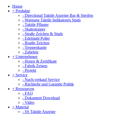
Hause
+
Produkte
-
Directional Taktile Anzeige Bar & Streifen
-
Warnung Taktile Indikatoren Studs
-
Taktile Pflaster
-
Skatestopper
-
Straße Zeichen & Studs
-
Edelstahl Poller
-
Braille Zeichen
-
Treppenkante
-
Zubehör
+
Unternehmen
-
Honor & Zertifikate
-
Fabrik Zeigen
-
Projekt
+
Service
-
Nach-verkauf Service
-
Rückkehr und Garantie Politik
+
Ressourcen
-
FAQ
-
Dokument Download
-
Video
+
Material
-
SS Taktile Anzeige