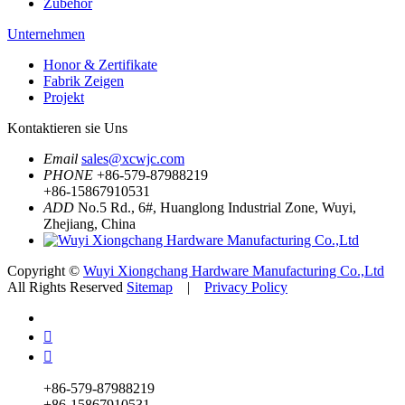
Zubehör
Unternehmen
Honor & Zertifikate
Fabrik Zeigen
Projekt
Kontaktieren sie Uns
Email
sales@xcwjc.com
PHONE
+86-579-87988219
+86-15867910531
ADD
No.5 Rd., 6#, Huanglong Industrial Zone, Wuyi,
Zhejiang, China
Copyright ©
Wuyi Xiongchang Hardware Manufacturing Co.,Ltd
All Rights Reserved
Sitemap
|
Privacy Policy


+86-579-87988219
+86-15867910531