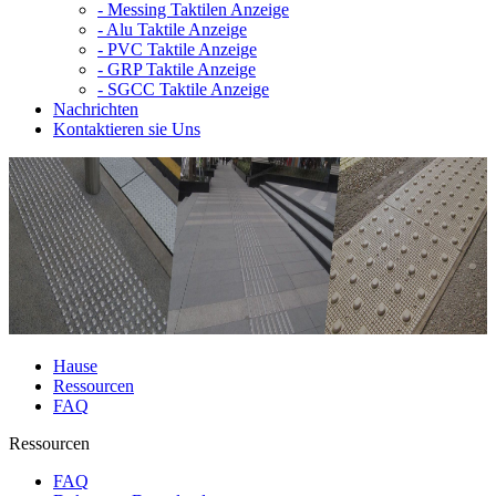
-
Messing Taktilen Anzeige
-
Alu Taktile Anzeige
-
PVC Taktile Anzeige
-
GRP Taktile Anzeige
-
SGCC Taktile Anzeige
Nachrichten
Kontaktieren sie Uns
Hause
Ressourcen
FAQ
Ressourcen
FAQ