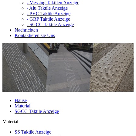
-
Messing Taktilen Anzeige
-
Alu Taktile Anzeige
-
PVC Taktile Anzeige
-
GRP Taktile Anzeige
-
SGCC Taktile Anzeige
Nachrichten
Kontaktieren sie Uns
Hause
Material
SGCC Taktile Anzeige
Material
SS Taktile Anzeige