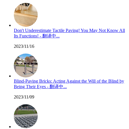
Don't Underestimate Tactile Paving! You May Not Know All
Its Functions! - 翻译中...
2023/11/16
Blind-Paving Bricks: Acting Against the Will of the Blind by
Being Their Eyes - 翻译中...
2023/11/09