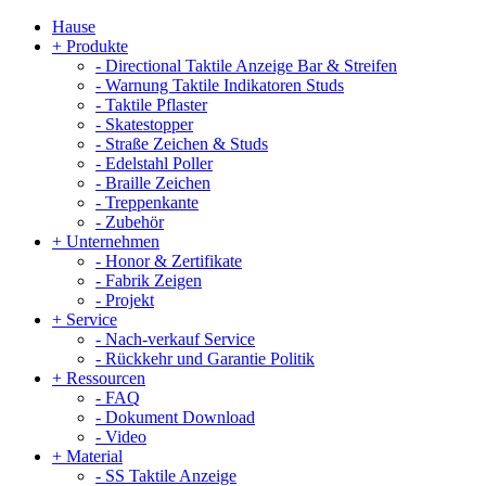
Hause
+
Produkte
-
Directional Taktile Anzeige Bar & Streifen
-
Warnung Taktile Indikatoren Studs
-
Taktile Pflaster
-
Skatestopper
-
Straße Zeichen & Studs
-
Edelstahl Poller
-
Braille Zeichen
-
Treppenkante
-
Zubehör
+
Unternehmen
-
Honor & Zertifikate
-
Fabrik Zeigen
-
Projekt
+
Service
-
Nach-verkauf Service
-
Rückkehr und Garantie Politik
+
Ressourcen
-
FAQ
-
Dokument Download
-
Video
+
Material
-
SS Taktile Anzeige