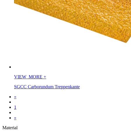
VIEW_MORE
+
SGCC Carborundum Treppenkante
«
1
»
Material