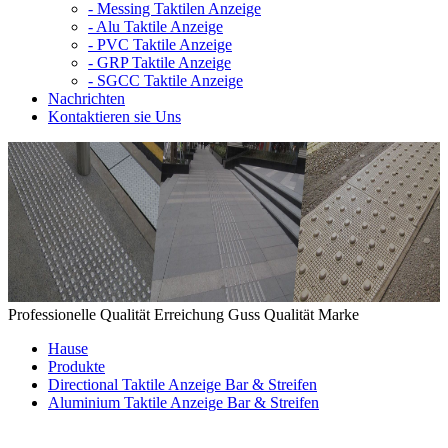
-
Messing Taktilen Anzeige
-
Alu Taktile Anzeige
-
PVC Taktile Anzeige
-
GRP Taktile Anzeige
-
SGCC Taktile Anzeige
Nachrichten
Kontaktieren sie Uns
Professionelle Qualität Erreichung Guss Qualität Marke
Hause
Produkte
Directional Taktile Anzeige Bar & Streifen
Aluminium Taktile Anzeige Bar & Streifen