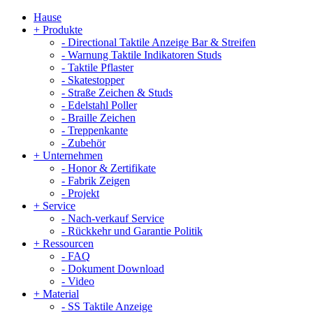
Hause
+
Produkte
-
Directional Taktile Anzeige Bar & Streifen
-
Warnung Taktile Indikatoren Studs
-
Taktile Pflaster
-
Skatestopper
-
Straße Zeichen & Studs
-
Edelstahl Poller
-
Braille Zeichen
-
Treppenkante
-
Zubehör
+
Unternehmen
-
Honor & Zertifikate
-
Fabrik Zeigen
-
Projekt
+
Service
-
Nach-verkauf Service
-
Rückkehr und Garantie Politik
+
Ressourcen
-
FAQ
-
Dokument Download
-
Video
+
Material
-
SS Taktile Anzeige