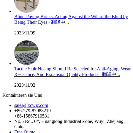
Blind-Paving Bricks: Acting Against the Will of the Blind by
Being Their Eyes - 翻译中...
2023/11/09
Tactile Stair Nosing Should Be Selected for Anti-Aging, Wear
Resistance, And Expansion Quality Products - 翻译中...
2023/11/02
Kontaktieren sie Uns
sales@xcwjc.com
+86-579-87988219
+86-15867910531
No.5 Rd., 6#, Huanglong Industrial Zone, Wuyi, Zhejiang,
China
Free Quote