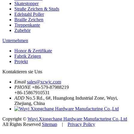
Skatestopper
Straße Zeichen & Studs
Edelstahl Poller
Braille Zeichen
Treppenkante
Zubehör
Unternehmen
Honor & Zertifikate
Fabrik Zeigen
Projekt
Kontaktieren sie Uns
Email
sales@xcwjc.com
PHONE
+86-579-87988219
+86-15867910531
ADD
No.5 Rd., 6#, Huanglong Industrial Zone, Wuyi,
Zhejiang, China
Copyright ©
Wuyi Xiongchang Hardware Manufacturing Co.,Ltd
All Rights Reserved
Sitemap
|
Privacy Policy