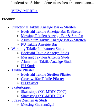
hindernisse. Sehbehinderte menschen erkennen kann...
VIEW_MORE >
Produkte
Directional Taktile Anzeige Bar & Streifen
Edelstahl Taktile Anzeige Bar & Streifen
Messing Taktilen Anzeige Bar & Streifen
Aluminium Taktile Anzeige Bar & Streifen
PU Taktile Anzeige Bar
Warnung Taktile Indikatoren Studs
Edelstahl Taktile Anzeige Studs
Messing Taktilen Anzeige Studs
Aluminium Taktile Anzeige Studs
PU Studs
Taktile Pflaster
Edelstahl Taktile Streifen Pflaster
Geschweißte Taktile Pflaster
PU Pflaster
Skatestopper
Skatestops (XC-MDD1700C)
Skatestops (XC-MDD1703)
Straße Zeichen & Studs
Messing Straßennägel