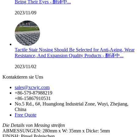
Being Their Eyes - 翻译中...
2023/11/09
Tactile Stair Nosing Should Be Selected for Anti-Aging, Wear
Resistance, And Expansion Quality Products - 翻译中...
2023/11/02
Kontaktieren sie Uns
sales@xcwjc.com
+86-579-87988219
+86-15867910531
No.5 Rd., 6#, Huanglong Industrial Zone, Wuyi, Zhejiang,
China
Free Quote
Die Details von Messing streifen
ABMESSUNGEN: 280mm x W: 35mm x Dicke: 5mm
FINISH: Pinsel Polnischen