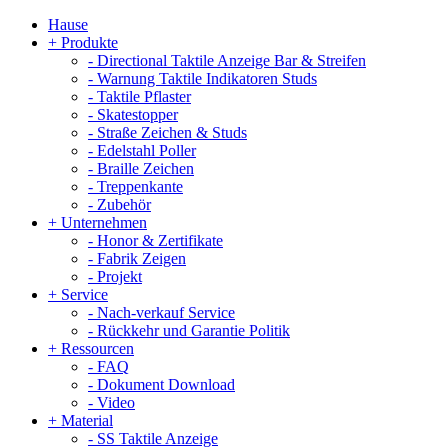
Hause
+
Produkte
-
Directional Taktile Anzeige Bar & Streifen
-
Warnung Taktile Indikatoren Studs
-
Taktile Pflaster
-
Skatestopper
-
Straße Zeichen & Studs
-
Edelstahl Poller
-
Braille Zeichen
-
Treppenkante
-
Zubehör
+
Unternehmen
-
Honor & Zertifikate
-
Fabrik Zeigen
-
Projekt
+
Service
-
Nach-verkauf Service
-
Rückkehr und Garantie Politik
+
Ressourcen
-
FAQ
-
Dokument Download
-
Video
+
Material
-
SS Taktile Anzeige