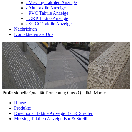
-
Messing Taktilen Anzeige
-
Alu Taktile Anzeige
-
PVC Taktile Anzeige
-
GRP Taktile Anzeige
-
SGCC Taktile Anzeige
Nachrichten
Kontaktieren sie Uns
Professionelle Qualität Erreichung Guss Qualität Marke
Hause
Produkte
Directional Taktile Anzeige Bar & Streifen
Messing Taktilen Anzeige Bar & Streifen