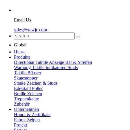
Email Us
sales@xcwjc.com
Global
Hause
Produkte
Directional Taktile Anzeige Bar & Streifen
Warnung Taktile Indikatoren Studs
Taktile Pflaster
Skatestopper
Straße Zeichen & Studs
Edelstahl Poller
Braille Zeichen
Treppenkante
Zubehör
Unternehmen
Honor & Zertifikate
Fabrik Zeigen
Projekt