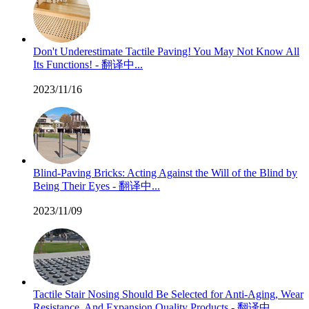
Don't Underestimate Tactile Paving! You May Not Know All
Its Functions! - 翻译中...
2023/11/16
Blind-Paving Bricks: Acting Against the Will of the Blind by
Being Their Eyes - 翻译中...
2023/11/09
Tactile Stair Nosing Should Be Selected for Anti-Aging, Wear
Resistance, And Expansion Quality Products - 翻译中...