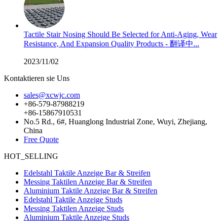
Tactile Stair Nosing Should Be Selected for Anti-Aging, Wear
Resistance, And Expansion Quality Products - 翻译中...
2023/11/02
Kontaktieren sie Uns
sales@xcwjc.com
+86-579-87988219
+86-15867910531
No.5 Rd., 6#, Huanglong Industrial Zone, Wuyi, Zhejiang,
China
Free Quote
HOT_SELLING
Edelstahl Taktile Anzeige Bar & Streifen
Messing Taktilen Anzeige Bar & Streifen
Aluminium Taktile Anzeige Bar & Streifen
Edelstahl Taktile Anzeige Studs
Messing Taktilen Anzeige Studs
Aluminium Taktile Anzeige Studs