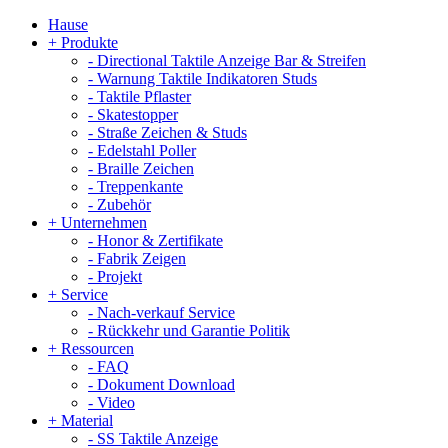
Hause
+
Produkte
-
Directional Taktile Anzeige Bar & Streifen
-
Warnung Taktile Indikatoren Studs
-
Taktile Pflaster
-
Skatestopper
-
Straße Zeichen & Studs
-
Edelstahl Poller
-
Braille Zeichen
-
Treppenkante
-
Zubehör
+
Unternehmen
-
Honor & Zertifikate
-
Fabrik Zeigen
-
Projekt
+
Service
-
Nach-verkauf Service
-
Rückkehr und Garantie Politik
+
Ressourcen
-
FAQ
-
Dokument Download
-
Video
+
Material
-
SS Taktile Anzeige