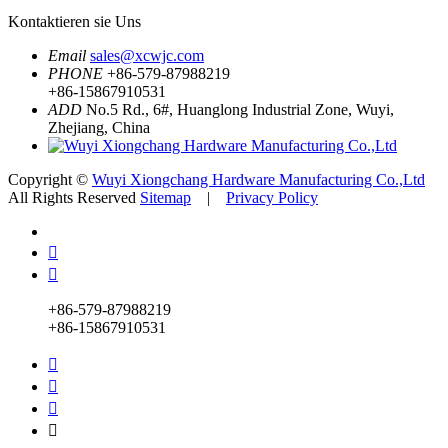
Kontaktieren sie Uns
Email
sales@xcwjc.com
PHONE
+86-579-87988219
+86-15867910531
ADD
No.5 Rd., 6#, Huanglong Industrial Zone, Wuyi,
Zhejiang, China
Copyright ©
Wuyi Xiongchang Hardware Manufacturing Co.,Ltd
All Rights Reserved
Sitemap
|
Privacy Policy


+86-579-87988219
+86-15867910531



