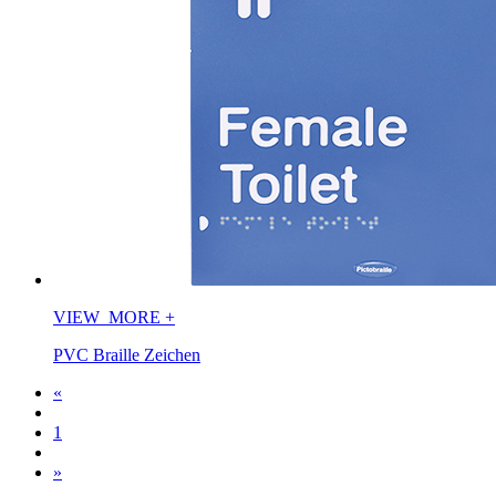
VIEW_MORE
+
PVC Braille Zeichen
«
1
»