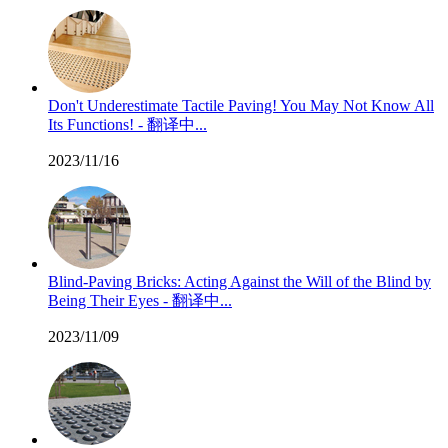
Don't Underestimate Tactile Paving! You May Not Know All
Its Functions! - 翻译中...
2023/11/16
Blind-Paving Bricks: Acting Against the Will of the Blind by
Being Their Eyes - 翻译中...
2023/11/09