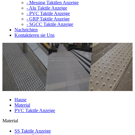
-
Messing Taktilen Anzeige
-
Alu Taktile Anzeige
-
PVC Taktile Anzeige
-
GRP Taktile Anzeige
-
SGCC Taktile Anzeige
Nachrichten
Kontaktieren sie Uns
Hause
Material
PVC Taktile Anzeige
Material
SS Taktile Anzeige