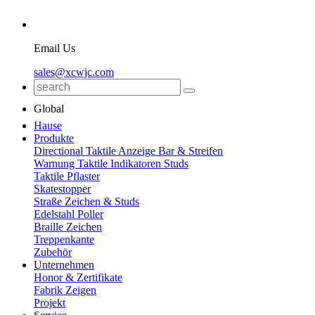
Email Us
sales@xcwjc.com
Global
Hause
Produkte
Directional Taktile Anzeige Bar & Streifen
Warnung Taktile Indikatoren Studs
Taktile Pflaster
Skatestopper
Straße Zeichen & Studs
Edelstahl Poller
Braille Zeichen
Treppenkante
Zubehör
Unternehmen
Honor & Zertifikate
Fabrik Zeigen
Projekt