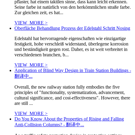
pflaster, hat einem taktilen sinne, dass kann leicht erkennen.
Seine farbe ist natürlich von den herkömmlichen straße farbe.
Zur gleichen zeit, es hat...
VIEW_MORE >
Oberfläche Behandlung Prozess der Edelstahl Schritt Nosing
Edelstahl hat hervorragende eigenschaften wie einzigartige
festigkeit, hohe verschleiß widerstand, überlegene korrosion
und beständigkeit gegen rost. Daher, es ist weit verbreitet in
verschiedenen branchen, b...
VIEW_MORE >
Application of Blind Way Design in Train Station Buildings -
翻译中...
Overall, the new railway station fully embodies the five
principles of "functionality, systematization, advancement,
cultural significance, and cost-effectiveness". However, there
are still ...
VIEW_MORE >
Do You Know About the Properties of Rising and Falling
Anti-Collision Columns? - 翻译中...