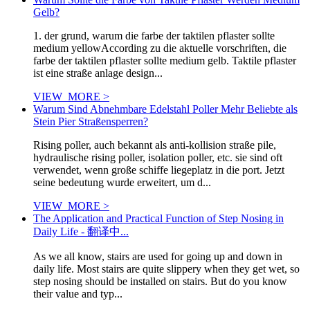
Gelb?
1. der grund, warum die farbe der taktilen pflaster sollte
medium yellowAccording zu die aktuelle vorschriften, die
farbe der taktilen pflaster sollte medium gelb. Taktile pflaster
ist eine straße anlage design...
VIEW_MORE >
Warum Sind Abnehmbare Edelstahl Poller Mehr Beliebte als
Stein Pier Straßensperren?
Rising poller, auch bekannt als anti-kollision straße pile,
hydraulische rising poller, isolation poller, etc. sie sind oft
verwendet, wenn große schiffe liegeplatz in die port. Jetzt
seine bedeutung wurde erweitert, um d...
VIEW_MORE >
The Application and Practical Function of Step Nosing in
Daily Life - 翻译中...
As we all know, stairs are used for going up and down in
daily life. Most stairs are quite slippery when they get wet, so
step nosing should be installed on stairs. But do you know
their value and typ...