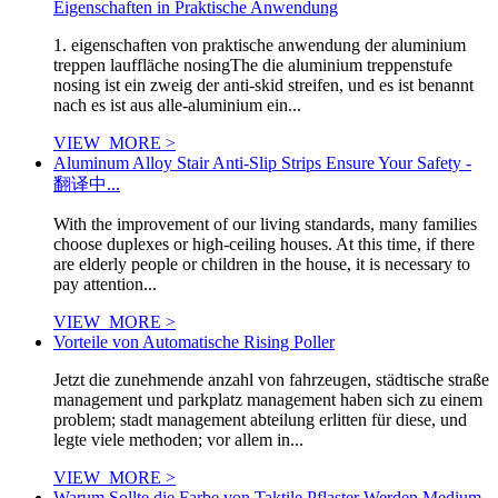
Eigenschaften in Praktische Anwendung
1. eigenschaften von praktische anwendung der aluminium
treppen lauffläche nosingThe die aluminium treppenstufe
nosing ist ein zweig der anti-skid streifen, und es ist benannt
nach es ist aus alle-aluminium ein...
VIEW_MORE >
Aluminum Alloy Stair Anti-Slip Strips Ensure Your Safety -
翻译中...
With the improvement of our living standards, many families
choose duplexes or high-ceiling houses. At this time, if there
are elderly people or children in the house, it is necessary to
pay attention...
VIEW_MORE >
Vorteile von Automatische Rising Poller
Jetzt die zunehmende anzahl von fahrzeugen, städtische straße
management und parkplatz management haben sich zu einem
problem; stadt management abteilung erlitten für diese, und
legte viele methoden; vor allem in...
VIEW_MORE >
Warum Sollte die Farbe von Taktile Pflaster Werden Medium