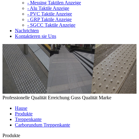
-
Messing Taktilen Anzeige
-
Alu Taktile Anzeige
-
PVC Taktile Anzeige
-
GRP Taktile Anzeige
-
SGCC Taktile Anzeige
Nachrichten
Kontaktieren sie Uns
Professionelle Qualität Erreichung Guss Qualität Marke
Hause
Produkte
Treppenkante
Carborundum Treppenkante
Produkte