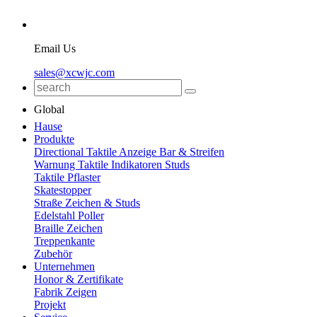
Email Us
sales@xcwjc.com
Global
Hause
Produkte
Directional Taktile Anzeige Bar & Streifen
Warnung Taktile Indikatoren Studs
Taktile Pflaster
Skatestopper
Straße Zeichen & Studs
Edelstahl Poller
Braille Zeichen
Treppenkante
Zubehör
Unternehmen
Honor & Zertifikate
Fabrik Zeigen
Projekt