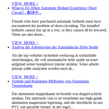
VIEW_MORE >
What to Do When Automatic Bollard Experience Short
Circuit? - 翻译中...
Friends who have purchased automatic bollards must have
encountered the problem of short-circuiting. The installed
bollards cannot rise up in a row, or they cannot all be lowered.
There are also those...
VIEW_MORE >
Analyse der Arbeitsweise der Automatische Hebe Spalte
Als die top verkehrs sicherheit werkzeug in schutzhülle
einrichtungen, die voll automatische hebe spalte ist teuer
aufgrund seiner komplexen interne struktur. Seine arbeits
prinzip sollte analysiert werden nach di...
VIEW_MORE >
Vorteile und Reinigung Methoden von Aluminium
Treppenkante
Die aluminium treppenkante ist besteht von doppel-schicht
struktur. Die unterseite von es ist verarbeitet aus high-grade
aluminium magnesium legierung, und die oberfläche ist aus
PVC mit spezielle formel. In der regel...