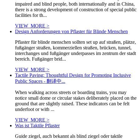
impaired and blind people, both internationally and in China,
there is a strong development of construction of special public
facilities for th...
VIEW_MORE >
Design Anforderungen von Pflaster für Blinde Menschen
Pflaster für blinde menschen sollten set up auf straßen, plätze,
fußgänger straßen, kommerziellen straßen, brücken, tunnel,
interchanges und fußgänger underpasses im zentrum der stadt
bereich. Fußgänger brid...
VIEW_MORE >
Tactile Paving: Thoughtful Design for Promoting Inclusive
Public Spaces - 翻译中...
When walking across streets or boarding trains, you may
notice small dome or circular stakes deliberately placed on the
ground that are slightly raised. These indicators can be felt
underfoot or with ...
VIEW_MORE >
Was ist Taktile Pflaster
Guide ziegel, auch bekannt als blind ziegel oder taktile