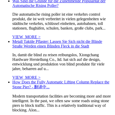
Was Sind die Gründe für die Zunehmende Popularität der
Automatische Rising Poller?
Die automatische rising poller ist eine verkehrs control
produkt, die ist weit verbreitet in vielen gelegenheiten wie
städtische verkehrs, schlüssel einheiten, autobahnen, toll
stationen, flughäfen, schulen, banken, große clubs, park...
VIEW_MORE >
Metall Taktile Pflaster: Lassen Sie Sich nicht die Blinde
Straße Werden einen Blinden Fleck in die Stadt
In, damit die blind zu reisen reibungslos, Xiongchang
Hardware Herstellung Co., ltd. hat sich auf die design,
entwicklung und produktion von blind produkte für viele
jahre, beharren auf u...
VIEW_MORE >
How Does the Fully Automatic Lifting Column Replace the
Stone Pier? - 翻译中...
Modern transportation facilities are becoming more and more
intelligent. In the past, we often saw some roads using stone
piers to block traffic. This is a relatively traditional way of
blocking. Alon...