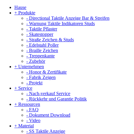
Hause
+
Produkte
-
Directional Taktile Anzeige Bar & Streifen
-
Warnung Taktile Indikatoren Studs
-
Taktile Pflaster
-
Skatestopper
-
Straße Zeichen & Studs
-
Edelstahl Poller
-
Braille Zeichen
-
Treppenkante
-
Zubehör
+
Unternehmen
-
Honor & Zertifikate
-
Fabrik Zeigen
-
Projekt
+
Service
-
Nach-verkauf Service
-
Rückkehr und Garantie Politik
+
Ressourcen
-
FAQ
-
Dokument Download
-
Video
+
Material
-
SS Taktile Anzeige