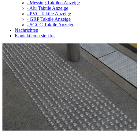
-
Messing Taktilen Anzeige
-
Alu Taktile Anzeige
-
PVC Taktile Anzeige
-
GRP Taktile Anzeige
-
SGCC Taktile Anzeige
Nachrichten
Kontaktieren sie Uns