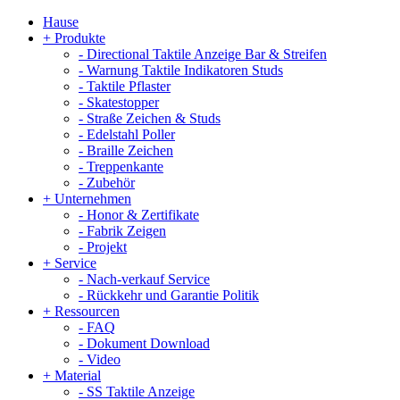
Hause
+
Produkte
-
Directional Taktile Anzeige Bar & Streifen
-
Warnung Taktile Indikatoren Studs
-
Taktile Pflaster
-
Skatestopper
-
Straße Zeichen & Studs
-
Edelstahl Poller
-
Braille Zeichen
-
Treppenkante
-
Zubehör
+
Unternehmen
-
Honor & Zertifikate
-
Fabrik Zeigen
-
Projekt
+
Service
-
Nach-verkauf Service
-
Rückkehr und Garantie Politik
+
Ressourcen
-
FAQ
-
Dokument Download
-
Video
+
Material
-
SS Taktile Anzeige