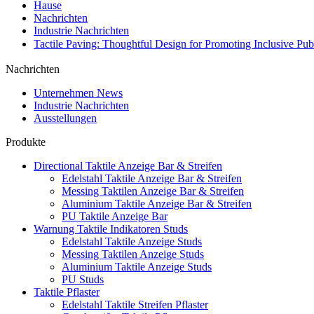
Hause
Nachrichten
Industrie Nachrichten
Tactile Paving: Thoughtful Design for Promoting Inclusive P
Nachrichten
Unternehmen News
Industrie Nachrichten
Ausstellungen
Produkte
Directional Taktile Anzeige Bar & Streifen
Edelstahl Taktile Anzeige Bar & Streifen
Messing Taktilen Anzeige Bar & Streifen
Aluminium Taktile Anzeige Bar & Streifen
PU Taktile Anzeige Bar
Warnung Taktile Indikatoren Studs
Edelstahl Taktile Anzeige Studs
Messing Taktilen Anzeige Studs
Aluminium Taktile Anzeige Studs
PU Studs
Taktile Pflaster
Edelstahl Taktile Streifen Pflaster