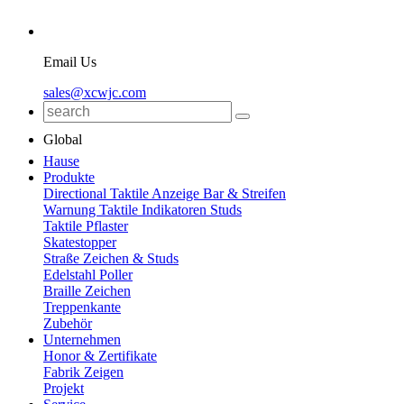
Email Us
sales@xcwjc.com
Global
Hause
Produkte
Directional Taktile Anzeige Bar & Streifen
Warnung Taktile Indikatoren Studs
Taktile Pflaster
Skatestopper
Straße Zeichen & Studs
Edelstahl Poller
Braille Zeichen
Treppenkante
Zubehör
Unternehmen
Honor & Zertifikate
Fabrik Zeigen
Projekt