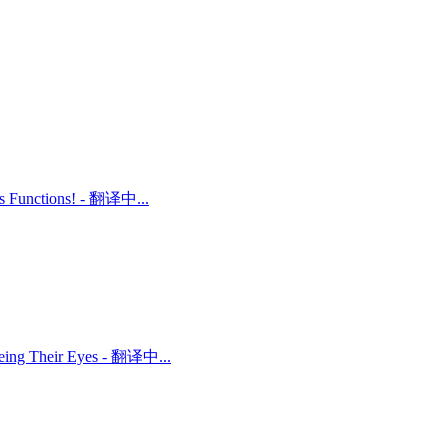
ts Functions! - 翻译中...
 Being Their Eyes - 翻译中...