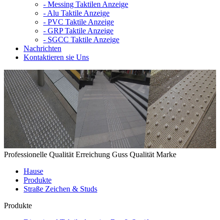
-
Messing Taktilen Anzeige
-
Alu Taktile Anzeige
-
PVC Taktile Anzeige
-
GRP Taktile Anzeige
-
SGCC Taktile Anzeige
Nachrichten
Kontaktieren sie Uns
Professionelle Qualität Erreichung Guss Qualität Marke
Hause
Produkte
Straße Zeichen & Studs
Produkte