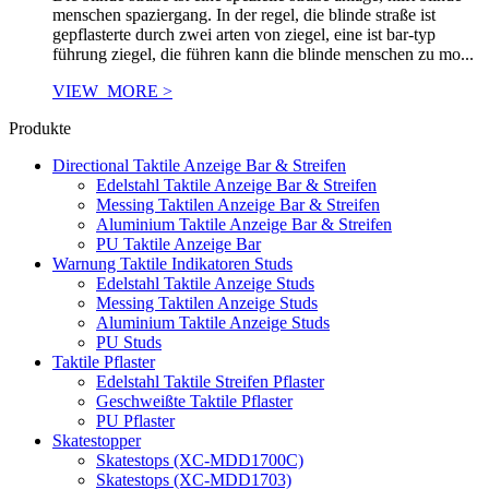
menschen spaziergang. In der regel, die blinde straße ist
gepflasterte durch zwei arten von ziegel, eine ist bar-typ
führung ziegel, die führen kann die blinde menschen zu mo...
VIEW_MORE >
Produkte
Directional Taktile Anzeige Bar & Streifen
Edelstahl Taktile Anzeige Bar & Streifen
Messing Taktilen Anzeige Bar & Streifen
Aluminium Taktile Anzeige Bar & Streifen
PU Taktile Anzeige Bar
Warnung Taktile Indikatoren Studs
Edelstahl Taktile Anzeige Studs
Messing Taktilen Anzeige Studs
Aluminium Taktile Anzeige Studs
PU Studs
Taktile Pflaster
Edelstahl Taktile Streifen Pflaster
Geschweißte Taktile Pflaster
PU Pflaster
Skatestopper
Skatestops (XC-MDD1700C)
Skatestops (XC-MDD1703)