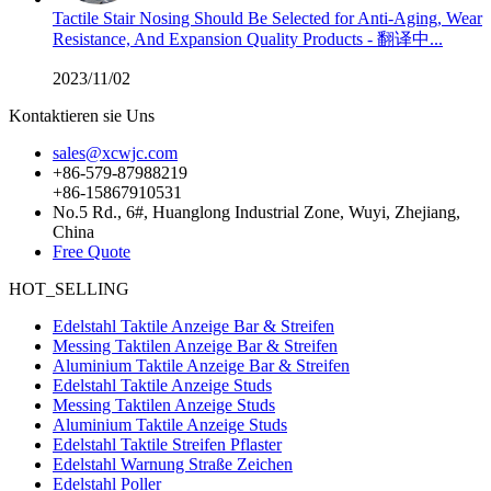
Tactile Stair Nosing Should Be Selected for Anti-Aging, Wear
Resistance, And Expansion Quality Products - 翻译中...
2023/11/02
Kontaktieren sie Uns
sales@xcwjc.com
+86-579-87988219
+86-15867910531
No.5 Rd., 6#, Huanglong Industrial Zone, Wuyi, Zhejiang,
China
Free Quote
HOT_SELLING
Edelstahl Taktile Anzeige Bar & Streifen
Messing Taktilen Anzeige Bar & Streifen
Aluminium Taktile Anzeige Bar & Streifen
Edelstahl Taktile Anzeige Studs
Messing Taktilen Anzeige Studs
Aluminium Taktile Anzeige Studs
Edelstahl Taktile Streifen Pflaster
Edelstahl Warnung Straße Zeichen
Edelstahl Poller