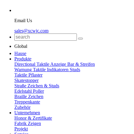
Email Us
sales@xcwjc.com
Global
Hause
Produkte
Directional Taktile Anzeige Bar & Streifen
Warnung Taktile Indikatoren Studs
Taktile Pflaster
Skatestopper
Straße Zeichen & Studs
Edelstahl Poller
Braille Zeichen
Treppenkante
Zubehör
Unternehmen
Honor & Zertifikate
Fabrik Zeigen
Projekt