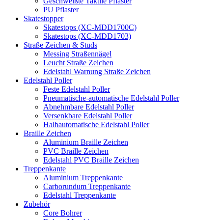
Geschweißte Taktile Pflaster
PU Pflaster
Skatestopper
Skatestops (XC-MDD1700C)
Skatestops (XC-MDD1703)
Straße Zeichen & Studs
Messing Straßennägel
Leucht Straße Zeichen
Edelstahl Warnung Straße Zeichen
Edelstahl Poller
Feste Edelstahl Poller
Pneumatische-automatische Edelstahl Poller
Abnehmbare Edelstahl Poller
Versenkbare Edelstahl Poller
Halbautomatische Edelstahl Poller
Braille Zeichen
Aluminium Braille Zeichen
PVC Braille Zeichen
Edelstahl PVC Braille Zeichen
Treppenkante
Aluminium Treppenkante
Carborundum Treppenkante
Edelstahl Treppenkante
Zubehör
Core Bohrer