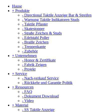
Hause
+
Produkte
-
Directional Taktile Anzeige Bar & Streifen
-
Warnung Taktile Indikatoren Studs
-
Taktile Pflaster
-
Skatestopper
-
Straße Zeichen & Studs
-
Edelstahl Poller
-
Braille Zeichen
-
Treppenkante
-
Zubehör
+
Unternehmen
-
Honor & Zertifikate
-
Fabrik Zeigen
-
Projekt
+
Service
-
Nach-verkauf Service
-
Rückkehr und Garantie Politik
+
Ressourcen
-
FAQ
-
Dokument Download
-
Video
+
Material
-
SS Taktile Anzeige