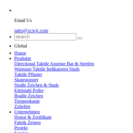
Email Us
sales@xcwjc.com
Global
Hause
Produkte
Directional Taktile Anzeige Bar & Streifen
Warnung Taktile Indikatoren Studs
Taktile Pflaster
Skatestopper
Straße Zeichen & Studs
Edelstahl Poller
Braille Zeichen
Treppenkante
Zubehör
Unternehmen
Honor & Zertifikate
Fabrik Zeigen
Projekt