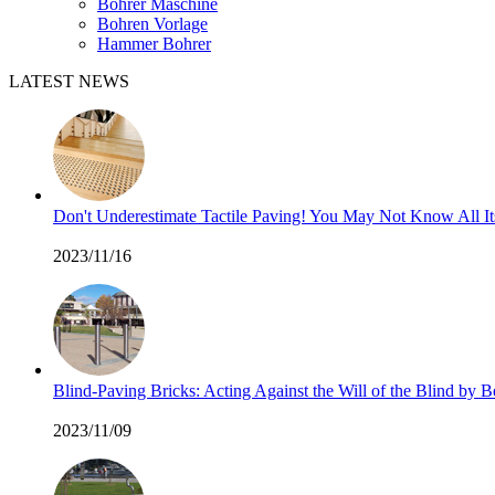
Bohrer Maschine
Bohren Vorlage
Hammer Bohrer
LATEST NEWS
Don't Underestimate Tactile Paving! You May Not Know All I
2023/11/16
Blind-Paving Bricks: Acting Against the Will of the Blind by
2023/11/09