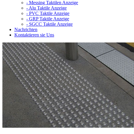
-
Messing Taktilen Anzeige
-
Alu Taktile Anzeige
-
PVC Taktile Anzeige
-
GRP Taktile Anzeige
-
SGCC Taktile Anzeige
Nachrichten
Kontaktieren sie Uns