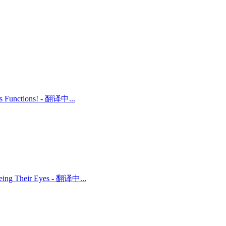
ts Functions! - 翻译中...
 Being Their Eyes - 翻译中...