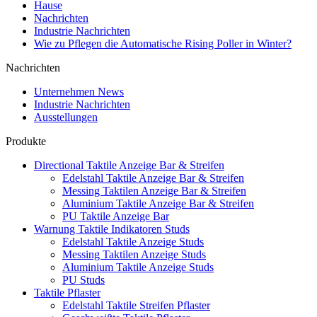
Hause
Nachrichten
Industrie Nachrichten
Wie zu Pflegen die Automatische Rising Poller in Winter?
Nachrichten
Unternehmen News
Industrie Nachrichten
Ausstellungen
Produkte
Directional Taktile Anzeige Bar & Streifen
Edelstahl Taktile Anzeige Bar & Streifen
Messing Taktilen Anzeige Bar & Streifen
Aluminium Taktile Anzeige Bar & Streifen
PU Taktile Anzeige Bar
Warnung Taktile Indikatoren Studs
Edelstahl Taktile Anzeige Studs
Messing Taktilen Anzeige Studs
Aluminium Taktile Anzeige Studs
PU Studs
Taktile Pflaster
Edelstahl Taktile Streifen Pflaster