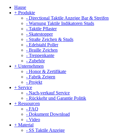
Hause
+
Produkte
-
Directional Taktile Anzeige Bar & Streifen
-
Warnung Taktile Indikatoren Studs
-
Taktile Pflaster
-
Skatestopper
-
Straße Zeichen & Studs
-
Edelstahl Poller
-
Braille Zeichen
-
Treppenkante
-
Zubehör
+
Unternehmen
-
Honor & Zertifikate
-
Fabrik Zeigen
-
Projekt
+
Service
-
Nach-verkauf Service
-
Rückkehr und Garantie Politik
+
Ressourcen
-
FAQ
-
Dokument Download
-
Video
+
Material
-
SS Taktile Anzeige