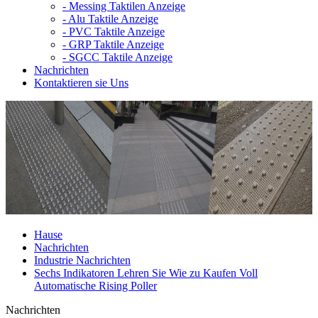
-
Messing Taktilen Anzeige
-
Alu Taktile Anzeige
-
PVC Taktile Anzeige
-
GRP Taktile Anzeige
-
SGCC Taktile Anzeige
Nachrichten
Kontaktieren sie Uns
Hause
Nachrichten
Industrie Nachrichten
Sechs Indikatoren Lehren Sie Wie zu Kaufen Voll
Automatische Rising Poller
Nachrichten