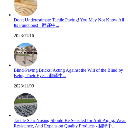
Don't Underestimate Tactile Paving! You May Not Know All
Its Functions! - 翻译中...
2023/11/16
Blind-Paving Bricks: Acting Against the Will of the Blind by
Being Their Eyes - 翻译中...
2023/11/09
Tactile Stair Nosing Should Be Selected for Anti-Aging, Wear
Resistance, And Expansion Quality Products - 翻译中...