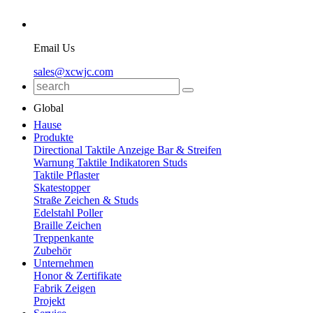
Email Us
sales@xcwjc.com
Global
Hause
Produkte
Directional Taktile Anzeige Bar & Streifen
Warnung Taktile Indikatoren Studs
Taktile Pflaster
Skatestopper
Straße Zeichen & Studs
Edelstahl Poller
Braille Zeichen
Treppenkante
Zubehör
Unternehmen
Honor & Zertifikate
Fabrik Zeigen
Projekt