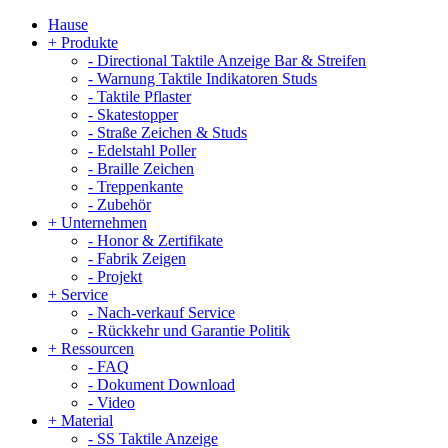
Hause
+
Produkte
-
Directional Taktile Anzeige Bar & Streifen
-
Warnung Taktile Indikatoren Studs
-
Taktile Pflaster
-
Skatestopper
-
Straße Zeichen & Studs
-
Edelstahl Poller
-
Braille Zeichen
-
Treppenkante
-
Zubehör
+
Unternehmen
-
Honor & Zertifikate
-
Fabrik Zeigen
-
Projekt
+
Service
-
Nach-verkauf Service
-
Rückkehr und Garantie Politik
+
Ressourcen
-
FAQ
-
Dokument Download
-
Video
+
Material
-
SS Taktile Anzeige