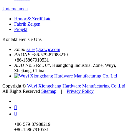
Unternehmen
Honor & Zertifikate
Fabrik Zeigen
Projekt
Kontaktieren sie Uns
Email
sales@xcwjc.com
PHONE
+86-579-87988219
+86-15867910531
ADD
No.5 Rd., 6#, Huanglong Industrial Zone, Wuyi,
Zhejiang, China
Copyright ©
Wuyi Xiongchang Hardware Manufacturing Co.,Ltd
All Rights Reserved
Sitemap
|
Privacy Policy


+86-579-87988219
+86-15867910531