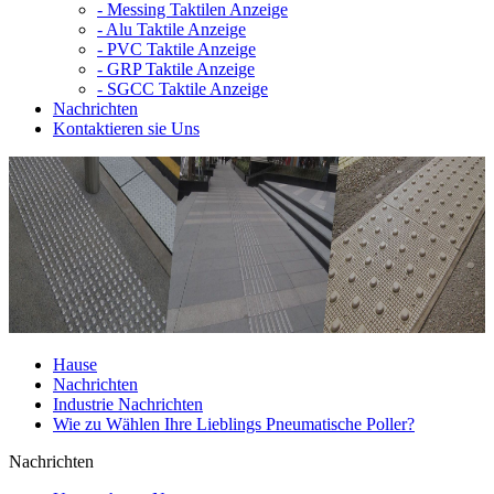
-
Messing Taktilen Anzeige
-
Alu Taktile Anzeige
-
PVC Taktile Anzeige
-
GRP Taktile Anzeige
-
SGCC Taktile Anzeige
Nachrichten
Kontaktieren sie Uns
Hause
Nachrichten
Industrie Nachrichten
Wie zu Wählen Ihre Lieblings Pneumatische Poller?
Nachrichten