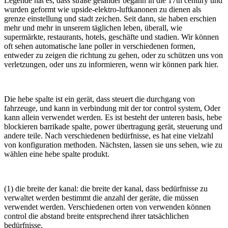
Legende hat es, dass straße geländer begann in die 17th century und
wurden geformt wie upside-elektro-luftkanonen zu dienen als
grenze einstellung und stadt zeichen. Seit dann, sie haben erschien
mehr und mehr in unserem täglichen leben, überall, wie
supermärkte, restaurants, hotels, geschäfte und stadien. Wir können
oft sehen automatische lane poller in verschiedenen formen,
entweder zu zeigen die richtung zu gehen, oder zu schützen uns von
verletzungen, oder uns zu informieren, wenn wir können park hier.
Die hebe spalte ist ein gerät, dass steuert die durchgang von
fahrzeuge, und kann in verbindung mit der tor control system, Oder
kann allein verwendet werden. Es ist besteht der unteren basis, hebe
blockieren barrikade spalte, power übertragung gerät, steuerung und
andere teile. Nach verschiedenen bedürfnisse, es hat eine vielzahl
von konfiguration methoden. Nächsten, lassen sie uns sehen, wie zu
wählen eine hebe spalte produkt.
(1) die breite der kanal: die breite der kanal, dass bedürfnisse zu
verwaltet werden bestimmt die anzahl der geräte, die müssen
verwendet werden. Verschiedenen orten von verwenden können
control die abstand breite entsprechend ihrer tatsächlichen
bedürfnisse.