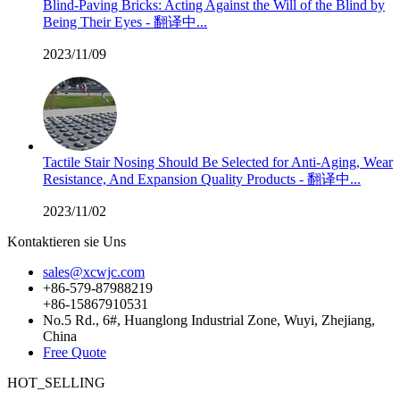
Blind-Paving Bricks: Acting Against the Will of the Blind by
Being Their Eyes - 翻译中...
2023/11/09
Tactile Stair Nosing Should Be Selected for Anti-Aging, Wear
Resistance, And Expansion Quality Products - 翻译中...
2023/11/02
Kontaktieren sie Uns
sales@xcwjc.com
+86-579-87988219
+86-15867910531
No.5 Rd., 6#, Huanglong Industrial Zone, Wuyi, Zhejiang,
China
Free Quote
HOT_SELLING