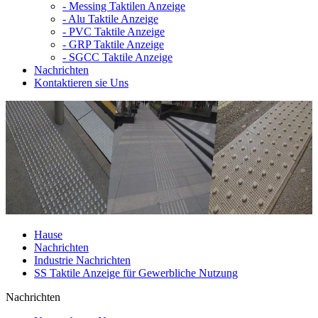
-
Messing Taktilen Anzeige
-
Alu Taktile Anzeige
-
PVC Taktile Anzeige
-
GRP Taktile Anzeige
-
SGCC Taktile Anzeige
Nachrichten
Kontaktieren sie Uns
Hause
Nachrichten
Industrie Nachrichten
SS Taktile Anzeige für Gewerbliche Nutzung
Nachrichten