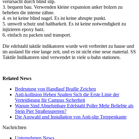
verursacht durch blind slip.
3. bequem bau. Verwenden kleine expansion anker bolzen zu
beheben die interne zähne.
4. es ist keine blind nagel. Es ist keine abrupte punkt.
5. umwelt schutz und haltbarkeit. Es ist keine notwendigkeit zu
injizieren epoxy harz.
6. einfach zu packen und transport.
Die
edelstahl taktile indikatoren wurde weit verbreitet zu hause und
im ausland für eine lange zeit, und es ist nicht eine neue material. SS
Taktile Indikatoren sind verwendet in viele u-bahn stationen.
Related News
Bedeutung von Handlauf Braille Zeichen
Anti-kollision Heben Spalten Sich die Erste Linie der
Verteidigung für Campus Sicherheit
Warum Sind Abnehmbare Edelstahl Poller Mehr Beliebte als
Stein Pier Straßensperren?
Die Auswahl und Installation von Anti-slip Treppenkante
Nachrichten
Unternehmen News