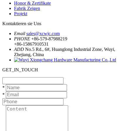
Honor & Zertifikate
Fabrik Zeigen
Projekt
Kontaktieren sie Uns
Email
sales@xcwjc.com
PHONE
+86-579-87988219
+86-15867910531
ADD
No.5 Rd., 6#, Huanglong Industrial Zone, Wuyi,
Zhejiang, China
GET_IN_TOUCH
*
*