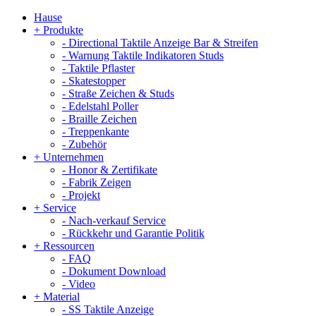
Hause
+
Produkte
-
Directional Taktile Anzeige Bar & Streifen
-
Warnung Taktile Indikatoren Studs
-
Taktile Pflaster
-
Skatestopper
-
Straße Zeichen & Studs
-
Edelstahl Poller
-
Braille Zeichen
-
Treppenkante
-
Zubehör
+
Unternehmen
-
Honor & Zertifikate
-
Fabrik Zeigen
-
Projekt
+
Service
-
Nach-verkauf Service
-
Rückkehr und Garantie Politik
+
Ressourcen
-
FAQ
-
Dokument Download
-
Video
+
Material
-
SS Taktile Anzeige