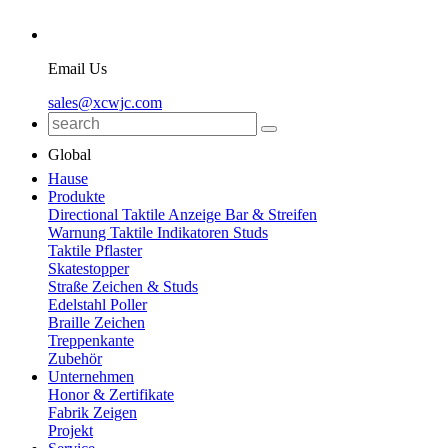
Email Us
sales@xcwjc.com
Global
Hause
Produkte
Directional Taktile Anzeige Bar & Streifen
Warnung Taktile Indikatoren Studs
Taktile Pflaster
Skatestopper
Straße Zeichen & Studs
Edelstahl Poller
Braille Zeichen
Treppenkante
Zubehör
Unternehmen
Honor & Zertifikate
Fabrik Zeigen
Projekt