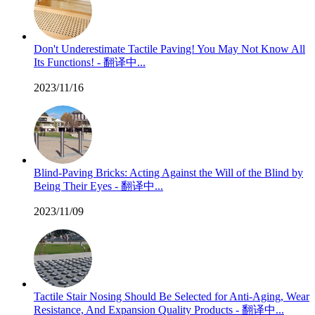
Don't Underestimate Tactile Paving! You May Not Know All
Its Functions! - 翻译中...
2023/11/16
Blind-Paving Bricks: Acting Against the Will of the Blind by
Being Their Eyes - 翻译中...
2023/11/09
Tactile Stair Nosing Should Be Selected for Anti-Aging, Wear
Resistance, And Expansion Quality Products - 翻译中...