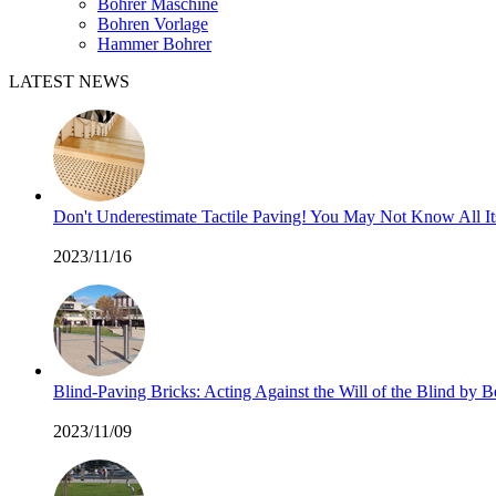
Bohrer Maschine
Bohren Vorlage
Hammer Bohrer
LATEST NEWS
Don't Underestimate Tactile Paving! You May Not Know All I
2023/11/16
Blind-Paving Bricks: Acting Against the Will of the Blind by
2023/11/09