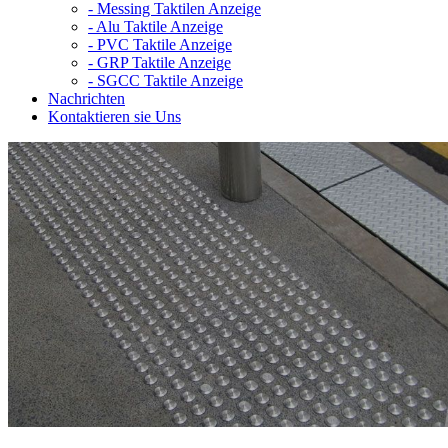
-
Messing Taktilen Anzeige
-
Alu Taktile Anzeige
-
PVC Taktile Anzeige
-
GRP Taktile Anzeige
-
SGCC Taktile Anzeige
Nachrichten
Kontaktieren sie Uns