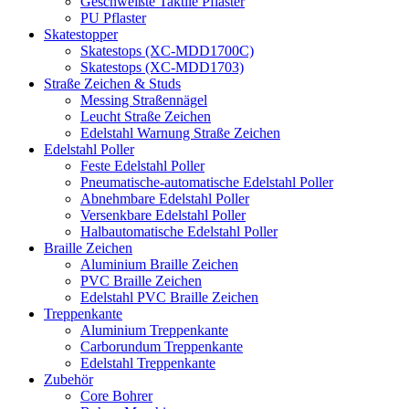
Geschweißte Taktile Pflaster
PU Pflaster
Skatestopper
Skatestops (XC-MDD1700C)
Skatestops (XC-MDD1703)
Straße Zeichen & Studs
Messing Straßennägel
Leucht Straße Zeichen
Edelstahl Warnung Straße Zeichen
Edelstahl Poller
Feste Edelstahl Poller
Pneumatische-automatische Edelstahl Poller
Abnehmbare Edelstahl Poller
Versenkbare Edelstahl Poller
Halbautomatische Edelstahl Poller
Braille Zeichen
Aluminium Braille Zeichen
PVC Braille Zeichen
Edelstahl PVC Braille Zeichen
Treppenkante
Aluminium Treppenkante
Carborundum Treppenkante
Edelstahl Treppenkante
Zubehör
Core Bohrer