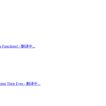
ts Functions! - 翻译中...
 Being Their Eyes - 翻译中...