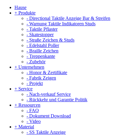
Hause
+
Produkte
-
Directional Taktile Anzeige Bar & Streifen
-
Warnung Taktile Indikatoren Studs
-
Taktile Pflaster
-
Skatestopper
-
Straße Zeichen & Studs
-
Edelstahl Poller
-
Braille Zeichen
-
Treppenkante
-
Zubehör
+
Unternehmen
-
Honor & Zertifikate
-
Fabrik Zeigen
-
Projekt
+
Service
-
Nach-verkauf Service
-
Rückkehr und Garantie Politik
+
Ressourcen
-
FAQ
-
Dokument Download
-
Video
+
Material
-
SS Taktile Anzeige