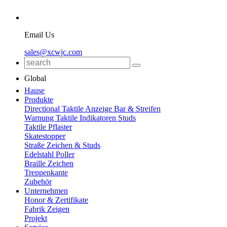
Email Us
sales@xcwjc.com
Global
Hause
Produkte
Directional Taktile Anzeige Bar & Streifen
Warnung Taktile Indikatoren Studs
Taktile Pflaster
Skatestopper
Straße Zeichen & Studs
Edelstahl Poller
Braille Zeichen
Treppenkante
Zubehör
Unternehmen
Honor & Zertifikate
Fabrik Zeigen
Projekt