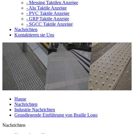
-
Messing Taktilen Anzeige
-
Alu Taktile Anzeige
-
PVC Taktile Anzeige
-
GRP Taktile Anzeige
-
SGCC Taktile Anzeige
Nachrichten
Kontaktieren sie Uns
Hause
Nachrichten
Industrie Nachrichten
Grundlegende Einführung von Braille Logo
Nachrichten