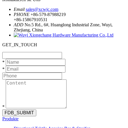
Email
sales@xcwjc.com
PHONE
+86-579-87988219
+86-15867910531
ADD
No.5 Rd., 6#, Huanglong Industrial Zone, Wuyi,
Zhejiang, China
GET_IN_TOUCH
*
*
*
FDB_SUBMIT
Produkte