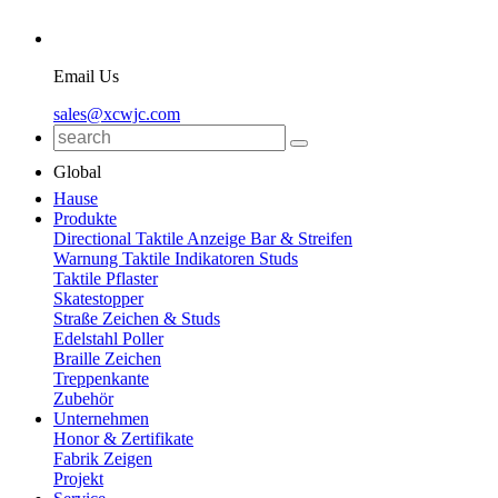
Email Us
sales@xcwjc.com
Global
Hause
Produkte
Directional Taktile Anzeige Bar & Streifen
Warnung Taktile Indikatoren Studs
Taktile Pflaster
Skatestopper
Straße Zeichen & Studs
Edelstahl Poller
Braille Zeichen
Treppenkante
Zubehör
Unternehmen
Honor & Zertifikate
Fabrik Zeigen
Projekt