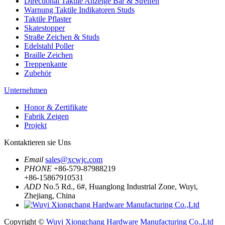
Directional Taktile Anzeige Bar & Streifen
Warnung Taktile Indikatoren Studs
Taktile Pflaster
Skatestopper
Straße Zeichen & Studs
Edelstahl Poller
Braille Zeichen
Treppenkante
Zubehör
Unternehmen
Honor & Zertifikate
Fabrik Zeigen
Projekt
Kontaktieren sie Uns
Email
sales@xcwjc.com
PHONE
+86-579-87988219
+86-15867910531
ADD
No.5 Rd., 6#, Huanglong Industrial Zone, Wuyi,
Zhejiang, China
Copyright ©
Wuyi Xiongchang Hardware Manufacturing Co.,Ltd