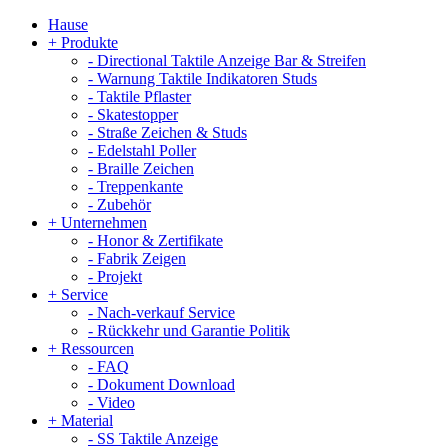
Hause
+
Produkte
-
Directional Taktile Anzeige Bar & Streifen
-
Warnung Taktile Indikatoren Studs
-
Taktile Pflaster
-
Skatestopper
-
Straße Zeichen & Studs
-
Edelstahl Poller
-
Braille Zeichen
-
Treppenkante
-
Zubehör
+
Unternehmen
-
Honor & Zertifikate
-
Fabrik Zeigen
-
Projekt
+
Service
-
Nach-verkauf Service
-
Rückkehr und Garantie Politik
+
Ressourcen
-
FAQ
-
Dokument Download
-
Video
+
Material
-
SS Taktile Anzeige