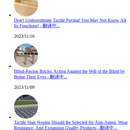
Don't Underestimate Tactile Paving! You May Not Know All
Its Functions! - 翻译中...
2023/11/16
Blind-Paving Bricks: Acting Against the Will of the Blind by
Being Their Eyes - 翻译中...
2023/11/09
Tactile Stair Nosing Should Be Selected for Anti-Aging, Wear
Resistance, And Expansion Quality Products - 翻译中...