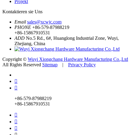
Projekt
Kontaktieren sie Uns
Email
sales@xcwjc.com
PHONE
+86-579-87988219
+86-15867910531
ADD
No.5 Rd., 6#, Huanglong Industrial Zone, Wuyi,
Zhejiang, China
Copyright ©
Wuyi Xiongchang Hardware Manufacturing Co.,Ltd
All Rights Reserved
Sitemap
|
Privacy Policy


+86-579-87988219
+86-15867910531



