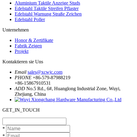
Aluminium Taktile Anzeige Studs
Edelstahl Taktile Streifen Pflaster
Edelstahl Warnung Straße Zeichen
Edelstahl Poller
Unternehmen
Honor & Zertifikate
Fabrik Zeigen
Projekt
Kontaktieren sie Uns
Email
sales@xcwjc.com
PHONE
+86-579-87988219
+86-15867910531
ADD
No.5 Rd., 6#, Huanglong Industrial Zone, Wuyi,
Zhejiang, China
GET_IN_TOUCH
*
*