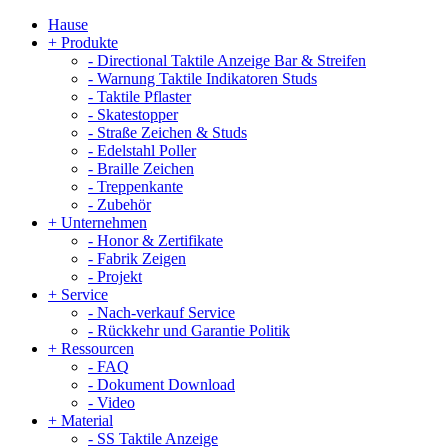
Hause
+
Produkte
-
Directional Taktile Anzeige Bar & Streifen
-
Warnung Taktile Indikatoren Studs
-
Taktile Pflaster
-
Skatestopper
-
Straße Zeichen & Studs
-
Edelstahl Poller
-
Braille Zeichen
-
Treppenkante
-
Zubehör
+
Unternehmen
-
Honor & Zertifikate
-
Fabrik Zeigen
-
Projekt
+
Service
-
Nach-verkauf Service
-
Rückkehr und Garantie Politik
+
Ressourcen
-
FAQ
-
Dokument Download
-
Video
+
Material
-
SS Taktile Anzeige