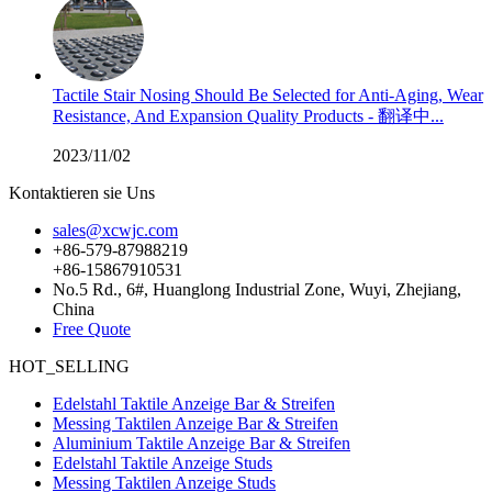
Tactile Stair Nosing Should Be Selected for Anti-Aging, Wear
Resistance, And Expansion Quality Products - 翻译中...
2023/11/02
Kontaktieren sie Uns
sales@xcwjc.com
+86-579-87988219
+86-15867910531
No.5 Rd., 6#, Huanglong Industrial Zone, Wuyi, Zhejiang,
China
Free Quote
HOT_SELLING
Edelstahl Taktile Anzeige Bar & Streifen
Messing Taktilen Anzeige Bar & Streifen
Aluminium Taktile Anzeige Bar & Streifen
Edelstahl Taktile Anzeige Studs
Messing Taktilen Anzeige Studs