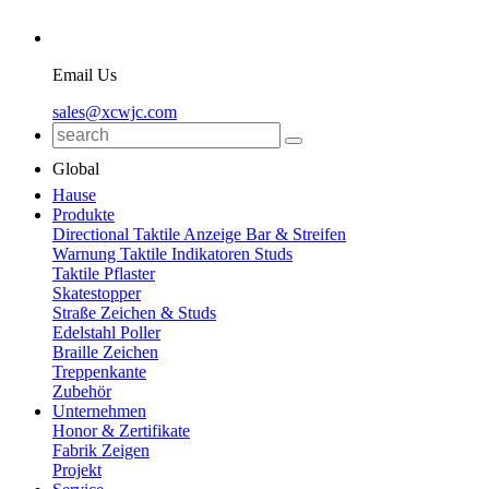
Email Us
sales@xcwjc.com
Global
Hause
Produkte
Directional Taktile Anzeige Bar & Streifen
Warnung Taktile Indikatoren Studs
Taktile Pflaster
Skatestopper
Straße Zeichen & Studs
Edelstahl Poller
Braille Zeichen
Treppenkante
Zubehör
Unternehmen
Honor & Zertifikate
Fabrik Zeigen
Projekt