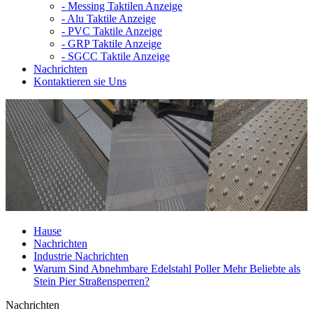
-
Messing Taktilen Anzeige
-
Alu Taktile Anzeige
-
PVC Taktile Anzeige
-
GRP Taktile Anzeige
-
SGCC Taktile Anzeige
Nachrichten
Kontaktieren sie Uns
Hause
Nachrichten
Industrie Nachrichten
Warum Sind Abnehmbare Edelstahl Poller Mehr Beliebte als
Stein Pier Straßensperren?
Nachrichten