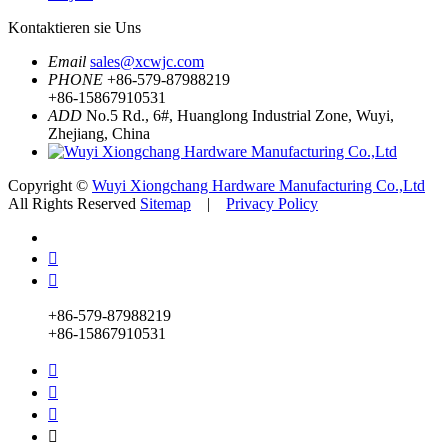
Kontaktieren sie Uns
Email
sales@xcwjc.com
PHONE
+86-579-87988219
+86-15867910531
ADD
No.5 Rd., 6#, Huanglong Industrial Zone, Wuyi,
Zhejiang, China
Copyright ©
Wuyi Xiongchang Hardware Manufacturing Co.,Ltd
All Rights Reserved
Sitemap
|
Privacy Policy


+86-579-87988219
+86-15867910531



