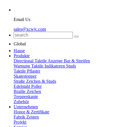
Email Us
sales@xcwjc.com
Global
Hause
Produkte
Directional Taktile Anzeige Bar & Streifen
Warnung Taktile Indikatoren Studs
Taktile Pflaster
Skatestopper
Straße Zeichen & Studs
Edelstahl Poller
Braille Zeichen
Treppenkante
Zubehör
Unternehmen
Honor & Zertifikate
Fabrik Zeigen
Projekt