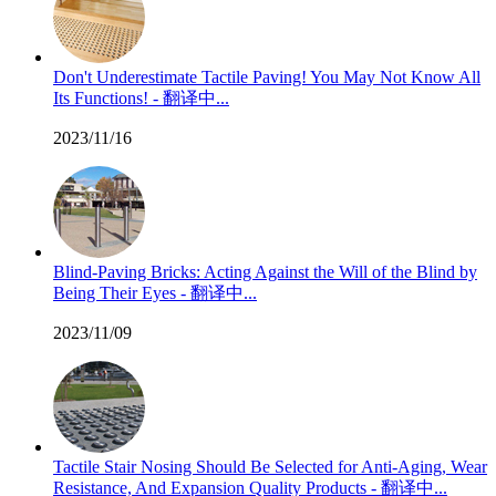
Don't Underestimate Tactile Paving! You May Not Know All
Its Functions! - 翻译中...
2023/11/16
Blind-Paving Bricks: Acting Against the Will of the Blind by
Being Their Eyes - 翻译中...
2023/11/09
Tactile Stair Nosing Should Be Selected for Anti-Aging, Wear
Resistance, And Expansion Quality Products - 翻译中...