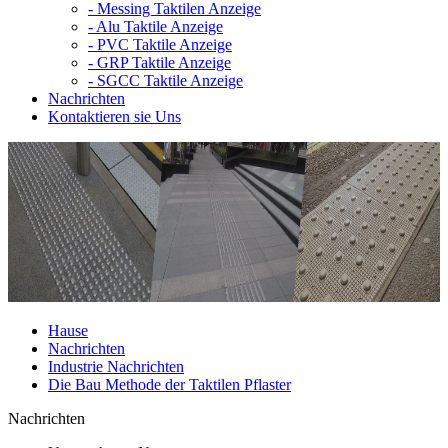
-
Messing Taktilen Anzeige
-
Alu Taktile Anzeige
-
PVC Taktile Anzeige
-
GRP Taktile Anzeige
-
SGCC Taktile Anzeige
Nachrichten
Kontaktieren sie Uns
Hause
Nachrichten
Industrie Nachrichten
Die Bau Methode der Taktilen Pflaster
Nachrichten