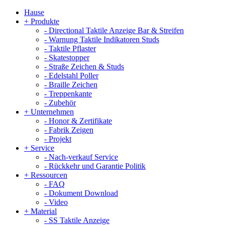
Hause
+
Produkte
-
Directional Taktile Anzeige Bar & Streifen
-
Warnung Taktile Indikatoren Studs
-
Taktile Pflaster
-
Skatestopper
-
Straße Zeichen & Studs
-
Edelstahl Poller
-
Braille Zeichen
-
Treppenkante
-
Zubehör
+
Unternehmen
-
Honor & Zertifikate
-
Fabrik Zeigen
-
Projekt
+
Service
-
Nach-verkauf Service
-
Rückkehr und Garantie Politik
+
Ressourcen
-
FAQ
-
Dokument Download
-
Video
+
Material
-
SS Taktile Anzeige