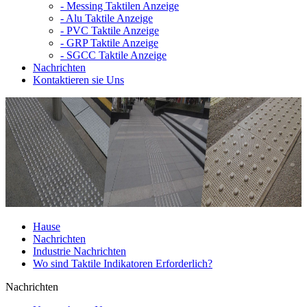
-
Messing Taktilen Anzeige
-
Alu Taktile Anzeige
-
PVC Taktile Anzeige
-
GRP Taktile Anzeige
-
SGCC Taktile Anzeige
Nachrichten
Kontaktieren sie Uns
Hause
Nachrichten
Industrie Nachrichten
Wo sind Taktile Indikatoren Erforderlich?
Nachrichten