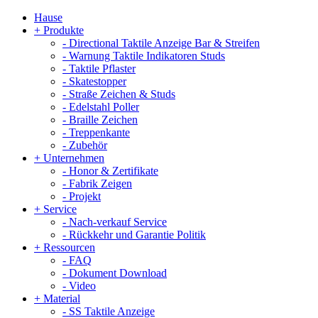
Hause
+
Produkte
-
Directional Taktile Anzeige Bar & Streifen
-
Warnung Taktile Indikatoren Studs
-
Taktile Pflaster
-
Skatestopper
-
Straße Zeichen & Studs
-
Edelstahl Poller
-
Braille Zeichen
-
Treppenkante
-
Zubehör
+
Unternehmen
-
Honor & Zertifikate
-
Fabrik Zeigen
-
Projekt
+
Service
-
Nach-verkauf Service
-
Rückkehr und Garantie Politik
+
Ressourcen
-
FAQ
-
Dokument Download
-
Video
+
Material
-
SS Taktile Anzeige