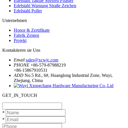
Edelstahl Taktile Streifen Pflaster
Edelstahl Warnung Straße Zeichen
Edelstahl Poller
Unternehmen
Honor & Zertifikate
Fabrik Zeigen
Projekt
Kontaktieren sie Uns
Email
sales@xcwjc.com
PHONE
+86-579-87988219
+86-15867910531
ADD
No.5 Rd., 6#, Huanglong Industrial Zone, Wuyi,
Zhejiang, China
GET_IN_TOUCH
*
*