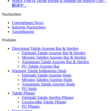
Which Type of Tactile Paving Is Suitable for Subway Use? -
翻译中...
Nachrichten
Unternehmen News
Industrie Nachrichten
Ausstellungen
Produkte
Directional Taktile Anzeige Bar & Streifen
Edelstahl Taktile Anzeige Bar & Streifen
Messing Taktilen Anzeige Bar & Streifen
Aluminium Taktile Anzeige Bar & Streifen
PU Taktile Anzeige Bar
Warnung Taktile Indikatoren Studs
Edelstahl Taktile Anzeige Studs
Messing Taktilen Anzeige Studs
Aluminium Taktile Anzeige Studs
PU Studs
Taktile Pflaster
Edelstahl Taktile Streifen Pflaster
Geschweißte Taktile Pflaster
PU Pflaster
Skatestopper