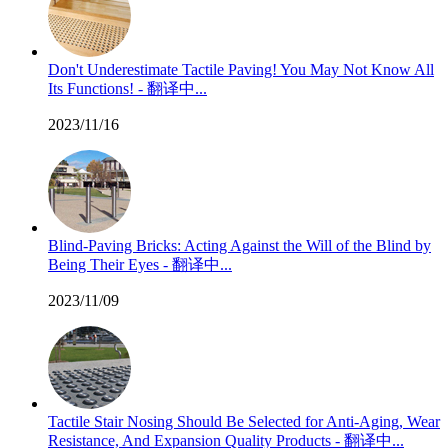
Don't Underestimate Tactile Paving! You May Not Know All
Its Functions! - 翻译中...
2023/11/16
Blind-Paving Bricks: Acting Against the Will of the Blind by
Being Their Eyes - 翻译中...
2023/11/09
Tactile Stair Nosing Should Be Selected for Anti-Aging, Wear
Resistance, And Expansion Quality Products - 翻译中...