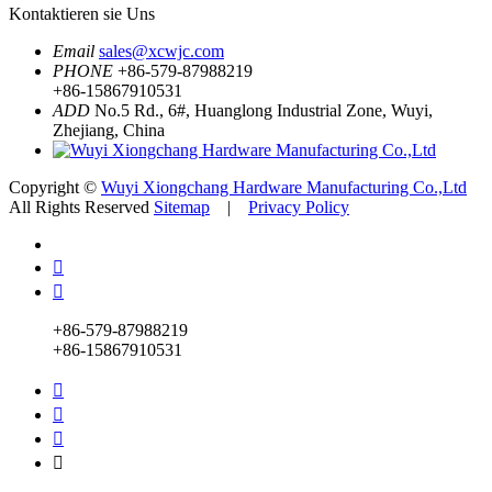
Kontaktieren sie Uns
Email
sales@xcwjc.com
PHONE
+86-579-87988219
+86-15867910531
ADD
No.5 Rd., 6#, Huanglong Industrial Zone, Wuyi,
Zhejiang, China
Copyright ©
Wuyi Xiongchang Hardware Manufacturing Co.,Ltd
All Rights Reserved
Sitemap
|
Privacy Policy


+86-579-87988219
+86-15867910531



