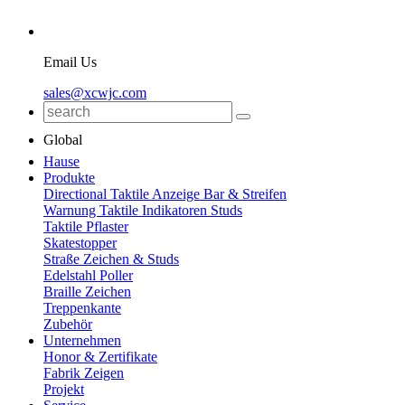
Email Us
sales@xcwjc.com
Global
Hause
Produkte
Directional Taktile Anzeige Bar & Streifen
Warnung Taktile Indikatoren Studs
Taktile Pflaster
Skatestopper
Straße Zeichen & Studs
Edelstahl Poller
Braille Zeichen
Treppenkante
Zubehör
Unternehmen
Honor & Zertifikate
Fabrik Zeigen
Projekt