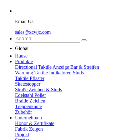
Email Us
sales@xcwjc.com
Global
Hause
Produkte
Directional Taktile Anzeige Bar & Streifen
Warnung Taktile Indikatoren Studs
Taktile Pflaster
Skatestopper
Straße Zeichen & Studs
Edelstahl Poller
Braille Zeichen
Treppenkante
Zubehör
Unternehmen
Honor & Zertifikate
Fabrik Zeigen
Projekt