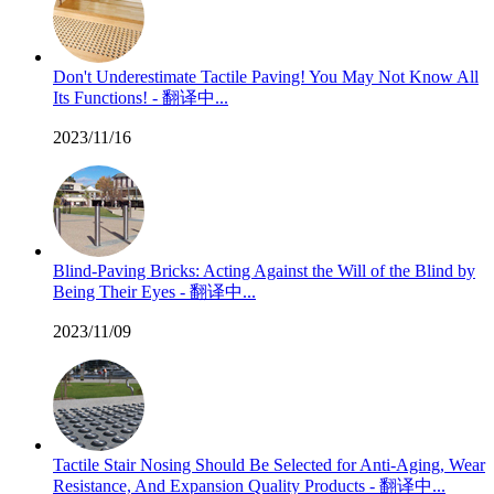
Don't Underestimate Tactile Paving! You May Not Know All
Its Functions! - 翻译中...
2023/11/16
Blind-Paving Bricks: Acting Against the Will of the Blind by
Being Their Eyes - 翻译中...
2023/11/09
Tactile Stair Nosing Should Be Selected for Anti-Aging, Wear
Resistance, And Expansion Quality Products - 翻译中...