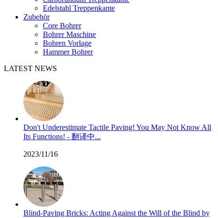
Edelstahl Treppenkante
Zubehör
Core Bohrer
Bohrer Maschine
Bohren Vorlage
Hammer Bohrer
LATEST NEWS
Don't Underestimate Tactile Paving! You May Not Know All
Its Functions! - 翻译中...
2023/11/16
Blind-Paving Bricks: Acting Against the Will of the Blind by