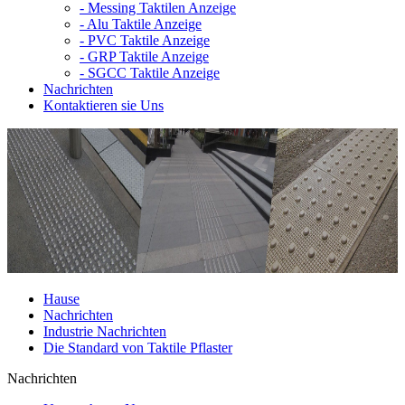
-
Messing Taktilen Anzeige
-
Alu Taktile Anzeige
-
PVC Taktile Anzeige
-
GRP Taktile Anzeige
-
SGCC Taktile Anzeige
Nachrichten
Kontaktieren sie Uns
Hause
Nachrichten
Industrie Nachrichten
Die Standard von Taktile Pflaster
Nachrichten