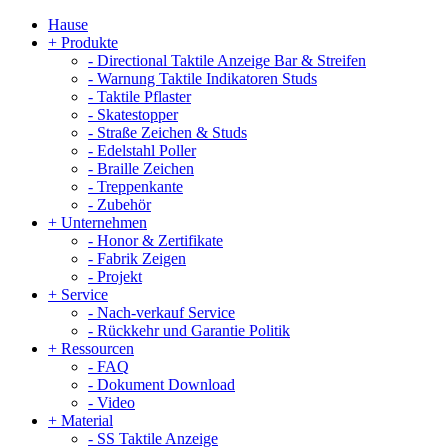
Hause
+
Produkte
-
Directional Taktile Anzeige Bar & Streifen
-
Warnung Taktile Indikatoren Studs
-
Taktile Pflaster
-
Skatestopper
-
Straße Zeichen & Studs
-
Edelstahl Poller
-
Braille Zeichen
-
Treppenkante
-
Zubehör
+
Unternehmen
-
Honor & Zertifikate
-
Fabrik Zeigen
-
Projekt
+
Service
-
Nach-verkauf Service
-
Rückkehr und Garantie Politik
+
Ressourcen
-
FAQ
-
Dokument Download
-
Video
+
Material
-
SS Taktile Anzeige