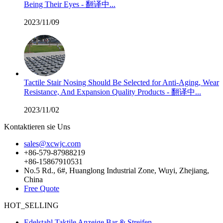
Being Their Eyes - 翻译中...
2023/11/09
Tactile Stair Nosing Should Be Selected for Anti-Aging, Wear
Resistance, And Expansion Quality Products - 翻译中...
2023/11/02
Kontaktieren sie Uns
sales@xcwjc.com
+86-579-87988219
+86-15867910531
No.5 Rd., 6#, Huanglong Industrial Zone, Wuyi, Zhejiang,
China
Free Quote
HOT_SELLING
Edelstahl Taktile Anzeige Bar & Streifen