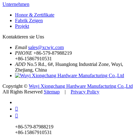
Unternehmen
Honor & Zertifikate
Fabrik Zeigen
Projekt
Kontaktieren sie Uns
Email
sales@xcwjc.com
PHONE
+86-579-87988219
+86-15867910531
ADD
No.5 Rd., 6#, Huanglong Industrial Zone, Wuyi,
Zhejiang, China
Copyright ©
Wuyi Xiongchang Hardware Manufacturing Co.,Ltd
All Rights Reserved
Sitemap
|
Privacy Policy


+86-579-87988219
+86-15867910531