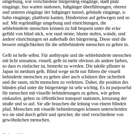
umgebung, wie verschiedene bürgersteig eingänge, stadt platz
eingänge, bus warten stationen, fußgänger überführungen, oberen
und unteren eingänge der fußgänger tunnel, gebäude eingänge, u-
bahn eingänge, plattform kanten, Hindernisse auf gehwegen und so
auf. Mit regelmäßige umgebung und einrichtungen, die
sehbehinderte menschen können zu fuß bequem unter die ecke
gefühl von blind stick, wie rand steine, blume stufen, wände, und
andere einrichtungen set außerhalb der bürgersteig. Diese sind die
bessere möglichkeiten für die sehbehinderte menschen zu gehen in.
Gelb ist helle selbst. Für amblyopie und die sehbehinderte menschen
mit licht sensation, visuell, gelb ist mehr obvious als andere farben,
so dass es einfacher ist, bemerkt zu werden. Die
taktile pflaster in
Japan ist medium gelb. Blind wege nicht nur führen die visuell
behinderte menschen zu gehen aber auch schützen ihre sicherheit
und die raum, nicht menschen zu verletzen. Daher, die position des
blinden pfad unter die bürgersteige ist sehr wichtig. Es ist purposeful
für menschen mit visuelle behinderungen zu gehen, wie gehen
einkaufen, gehen zu öffentlichen transport stationen, kreuzung der
straße und so auf. Sie alle brauchen die leitung von einem blinden
pfad. Menschen mit visuelle behinderungen können unterscheiden
wo sie sind durch gehör und speicher, die sind verschiedene von
gewöhnlichen menschen.