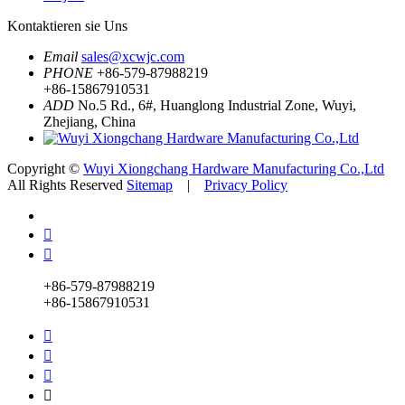
Kontaktieren sie Uns
Email
sales@xcwjc.com
PHONE
+86-579-87988219
+86-15867910531
ADD
No.5 Rd., 6#, Huanglong Industrial Zone, Wuyi,
Zhejiang, China
Copyright ©
Wuyi Xiongchang Hardware Manufacturing Co.,Ltd
All Rights Reserved
Sitemap
|
Privacy Policy


+86-579-87988219
+86-15867910531



