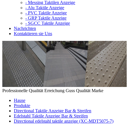
-
Messing Taktilen Anzeige
-
Alu Taktile Anzeige
-
PVC Taktile Anzeige
-
GRP Taktile Anzeige
-
SGCC Taktile Anzeige
Nachrichten
Kontaktieren sie Uns
Professionelle Qualität Erreichung Guss Qualität Marke
Hause
Produkte
Directional Taktile Anzeige Bar & Streifen
Edelstahl Taktile Anzeige Bar & Streifen
Directional edelstahl taktile anzeige (XC-MDT5075-7)