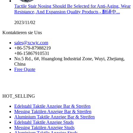
Tactile Stair Nosing Should Be Selected for Anti-Aging, Wear
Resistance, And Expansion Quality Products - 翻译中...
2023/11/02
Kontaktieren sie Uns
sales@xcwjc.com
+86-579-87988219
+86-15867910531
No.5 Rd., 6#, Huanglong Industrial Zone, Wuyi, Zhejiang,
China
Free Quote
HOT_SELLING
Edelstahl Taktile Anzeige Bar & Streifen
Messing Taktilen Anzeige Bar & Streifen
Aluminium Taktile Anzeige Bar & Streifen
Edelstahl Taktile Anzeige Studs
Messing Taktilen Anzeige Studs
Aluminium Taktile Anzeige Studs