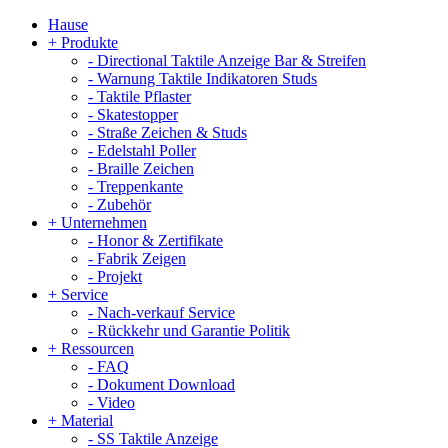
Hause
+
Produkte
-
Directional Taktile Anzeige Bar & Streifen
-
Warnung Taktile Indikatoren Studs
-
Taktile Pflaster
-
Skatestopper
-
Straße Zeichen & Studs
-
Edelstahl Poller
-
Braille Zeichen
-
Treppenkante
-
Zubehör
+
Unternehmen
-
Honor & Zertifikate
-
Fabrik Zeigen
-
Projekt
+
Service
-
Nach-verkauf Service
-
Rückkehr und Garantie Politik
+
Ressourcen
-
FAQ
-
Dokument Download
-
Video
+
Material
-
SS Taktile Anzeige