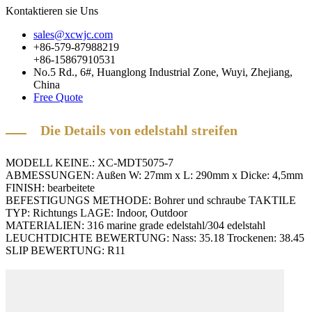
Kontaktieren sie Uns
sales@xcwjc.com
+86-579-87988219
+86-15867910531
No.5 Rd., 6#, Huanglong Industrial Zone, Wuyi, Zhejiang,
China
Free Quote
Die Details von edelstahl streifen
MODELL KEINE.: XC-MDT5075-7
ABMESSUNGEN: Außen W: 27mm x L: 290mm x Dicke: 4,5mm
FINISH: bearbeitete
BEFESTIGUNGS METHODE: Bohrer und schraube TAKTILE
TYP: Richtungs LAGE: Indoor, Outdoor
MATERIALIEN: 316 marine grade edelstahl/304 edelstahl
LEUCHTDICHTE BEWERTUNG: Nass: 35.18
Trockenen: 38.45
SLIP BEWERTUNG: R11